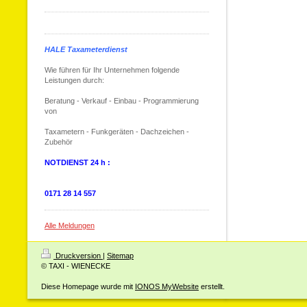
HALE Taxameterdienst
Wie führen für Ihr Unternehmen folgende
Leistungen durch:
Beratung - Verkauf - Einbau - Programmierung
von
Taxametern - Funkgeräten - Dachzeichen -
Zubehör
NOTDIENST 24 h :
0171 28 14 557
Alle Meldungen
Druckversion
|
Sitemap
© TAXI - WIENECKE
Diese Homepage wurde mit
IONOS MyWebsite
erstellt.