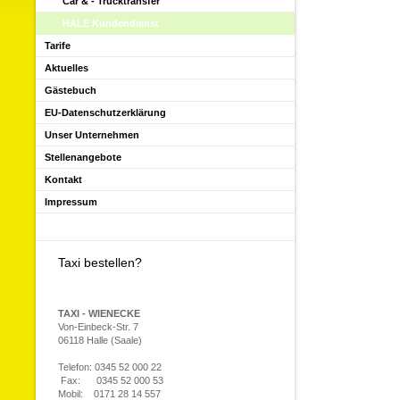
Car & - Trucktransfer
HALE Kundendienst
Tarife
Aktuelles
Gästebuch
EU-Datenschutzerklärung
Unser Unternehmen
Stellenangebote
Kontakt
Impressum
Taxi bestellen?
TAXI - WIENECKE
Von-Einbeck-Str. 7
06118 Halle (Saale)
Telefon: 0345 52 000 22
Fax: 0345 52 000 53
Mobil: 0171 28 14 557