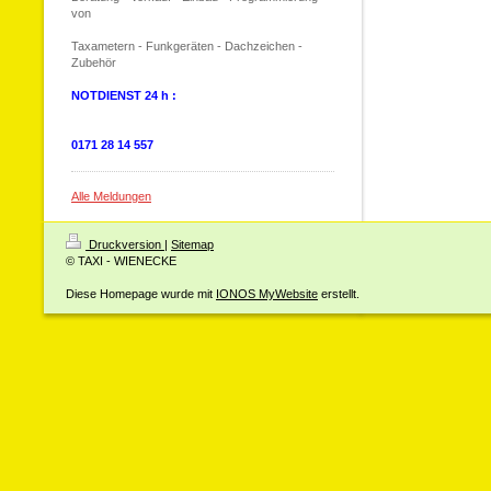
von
Taxametern - Funkgeräten - Dachzeichen -
Zubehör
NOTDIENST 24 h :
0171 28 14 557
Alle Meldungen
Druckversion
|
Sitemap
© TAXI - WIENECKE
Diese Homepage wurde mit
IONOS MyWebsite
erstellt.