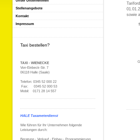
Unser Unternehmen
Tarifor
Stellenangebote
01.01.2
sowie a
Kontakt
Impressum
Taxi bestellen?
G
TAXI - WIENECKE
Von-Einbeck-Str. 7
06118 Halle (Saale)
Telefon: 0345 52 000 22
Fax: 0345 52 000 53
Mobil: 0171 28 14 557
HALE Taxameterdienst
Wie führen für Ihr Unternehmen folgende
Leistungen durch:
Beratung - Verkauf - Einbau - Programmierung