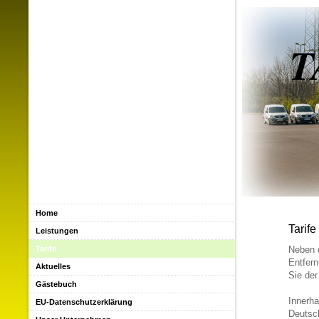
T
Home
Tarife
Leistungen
Tarife
Neben d
Entfern
Aktuelles
Sie de
Gästebuch
Innerha
EU-Datenschutzerklärung
Deutsch