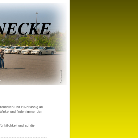
ENECKE
reundlich und zuverlässig an
 Winkel und finden immer den
nktlichkeit und auf die