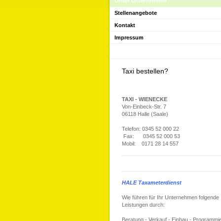
Unser Unternehmen
Stellenangebote
Kontakt
Impressum
Taxi bestellen?
TAXI - WIENECKE
Von-Einbeck-Str. 7
06118 Halle (Saale)
Telefon: 0345 52 000 22
Fax: 0345 52 000 53
Mobil: 0171 28 14 557
HALE Taxameterdienst
Wie führen für Ihr Unternehmen folgende
Leistungen durch:
Beratung - Verkauf - Einbau - Programmi